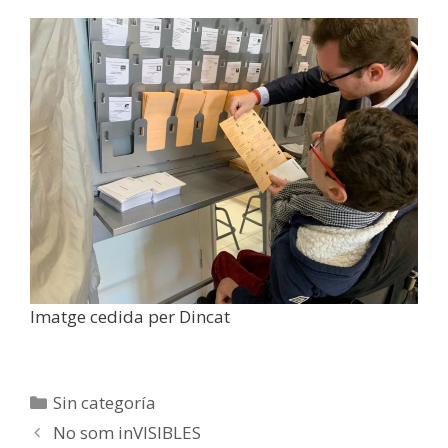
Imatge cedida per Dincat
Categorías
Sin categoría
Navegación
No som inVISIBLES